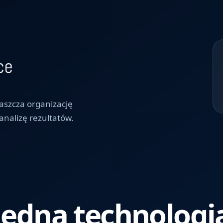
raszcza organizację
nalizę rezultatów.
Jedna technologi