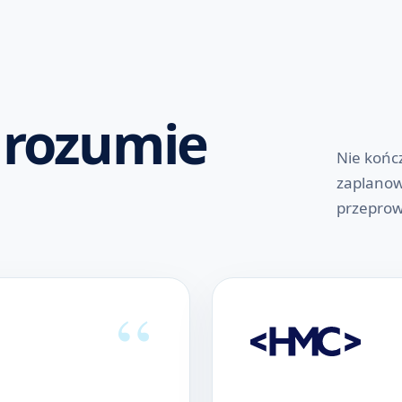
y rozumie
Nie końc
zaplanow
przeprow
“