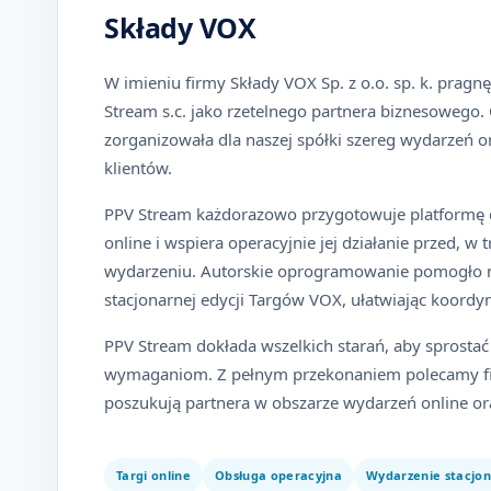
Składy VOX
W imieniu firmy Składy VOX Sp. z o.o. sp. k. pragnę
Stream s.c. jako rzetelnego partnera biznesowego.
zorganizowała dla naszej spółki szereg wydarzeń o
klientów.
PPV Stream każdorazowo przygotowuje platformę d
online i wspiera operacyjnie jej działanie przed, w 
wydarzeniu. Autorskie oprogramowanie pomogło 
stacjonarnej edycji Targów VOX, ułatwiając koordyn
PPV Stream dokłada wszelkich starań, aby sprost
wymaganiom. Z pełnym przekonaniem polecamy fi
poszukują partnera w obszarze wydarzeń online ora
Targi online
Obsługa operacyjna
Wydarzenie stacjo