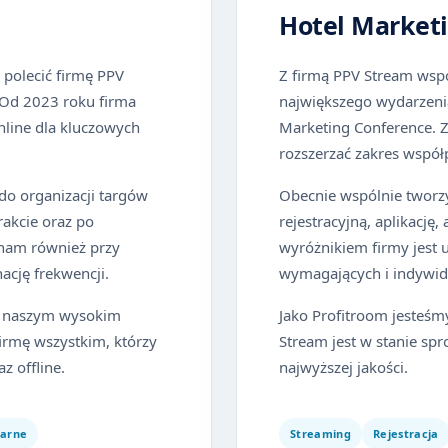
Hotel Market
 polecić firmę PPV
Z firmą PPV Stream wsp
 Od 2023 roku firma
największego wydarzenia
nline dla kluczowych
Marketing Conference. Z
rozszerzać zakres współ
o organizacji targów
Obecnie wspólnie tworz
trakcie oraz po
rejestracyjną, aplikacj
nam również przy
wyróżnikiem firmy jest 
ację frekwencji.
wymagających i indywid
ać naszym wysokim
Jako Profitroom jesteśm
rmę wszystkim, którzy
Stream jest w stanie s
z offline.
najwyższej jakości.
narne
Streaming
Rejestracja