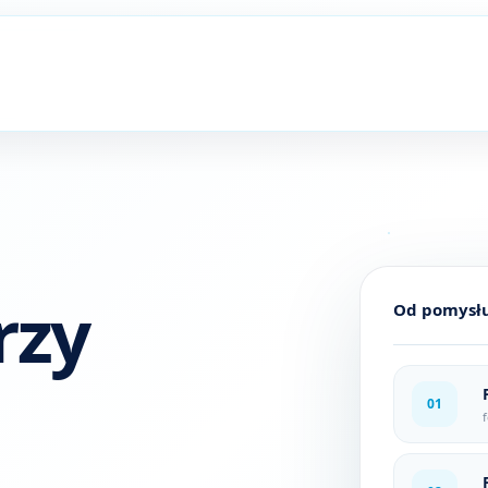
rzy
Od pomysłu 
01