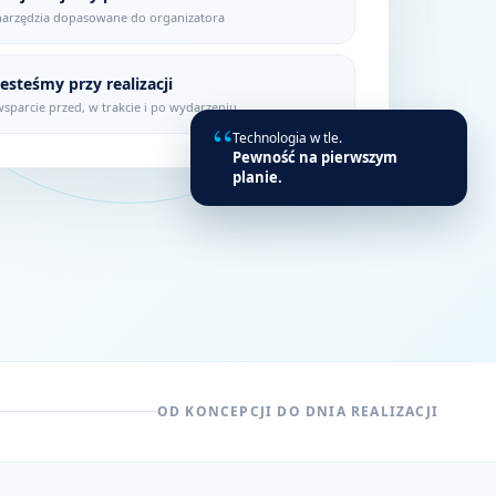
narzędzia dopasowane do organizatora
Jesteśmy przy realizacji
wsparcie przed, w trakcie i po wydarzeniu
“
Technologia w tle.
Pewność na pierwszym
planie.
OD KONCEPCJI DO DNIA REALIZACJI