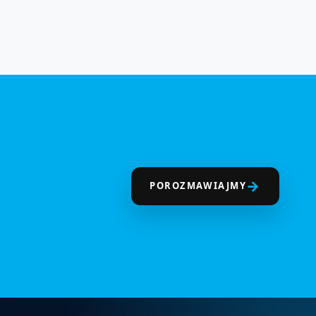
→
POROZMAWIAJMY